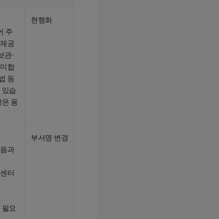
현행화
어 주
 제공
보관·
의미합
법 등
 있습
않은 용
부서명 변경
다음과
고센터
)
 필요