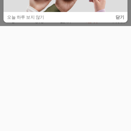
글쓰기
오늘 하루 보지 않기
닫기
홈
공부방
질문하기
커뮤니티
마이페이지
비누커리어 주식회사
서울특별시 마포구 양화로 113, 5층
사업자등록번호 : 572-87-02009
서비스 문의
광고 문의
제휴 문의
공지사항
서비스이용약관
개인정보처리방침
© 대학백과
모든 입시 궁금증,
스마트폰 앱
으로
더 편하게 물어보세요!