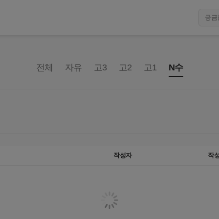
전체
자유
고3
고2
고1
N수
작성자
작